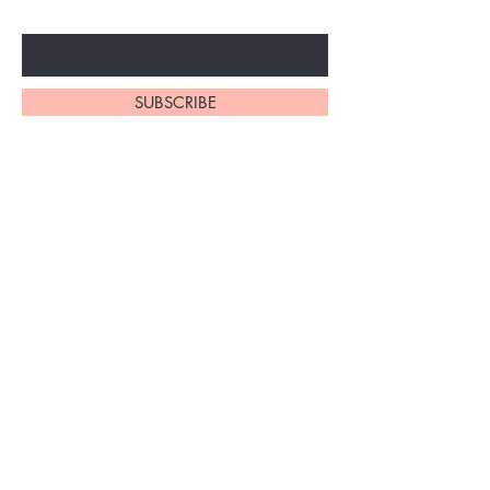
Ingresa tu email aqui
SUBSCRIBE
CAMERINO HOME
CONTACTO
SERVICIOS
BLOG