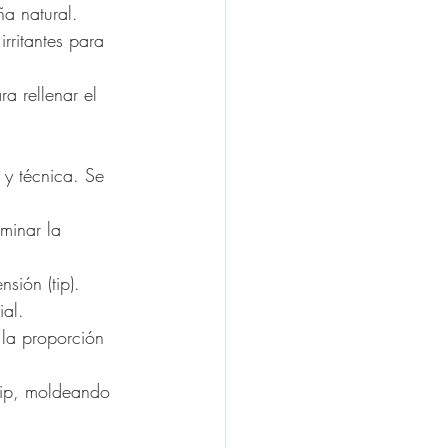
ña natural.
rritantes para 
a rellenar el 
 y técnica. Se 
iminar la 
sión (tip).
ial.
 la proporción 
 tip, moldeando 