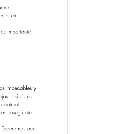
orme.
ría, etc.
 es importante 
nos impecables y 
ajas, así como 
a natural.
icas, asegúrate 
 Esperamos que 