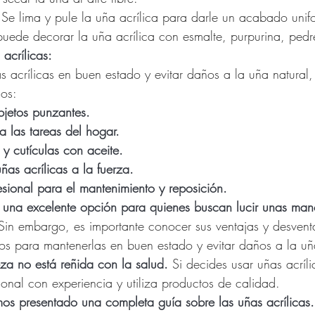
 Se lima y pule la uña acrílica para darle un acabado unif
puede decorar la uña acrílica con esmalte, purpurina, pedre
acrílicas:
s acrílicas en buen estado y evitar daños a la uña natural,
dos:
bjetos punzantes.
a las tareas del hogar.
 y cutículas con aceite.
as acrílicas a la fuerza.
esional para el mantenimiento y reposición.
n una excelente opción para quienes buscan lucir unas ma
Sin embargo, es importante conocer sus ventajas y desvent
os para mantenerlas en buen estado y evitar daños a la uñ
za no está reñida con la salud.
 Si decides usar uñas acríl
ional con experiencia y utiliza productos de calidad.
emos presentado una completa guía sobre las uñas acrílicas.