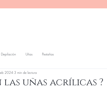
erino Home
Servicios
Contacto
Blog
Tien
Depilación
Uñas
Pestañas
feb 2024
3 min de lectura
 las uñas acrílicas ?