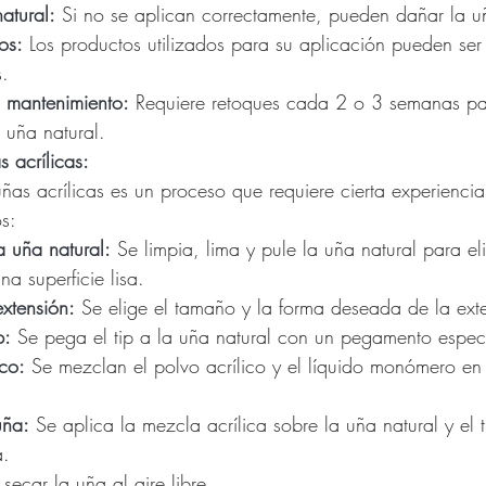
atural:
 Si no se aplican correctamente, pueden dañar la u
os:
 Los productos utilizados para su aplicación pueden ser i
.
l mantenimiento:
 Requiere retoques cada 2 o 3 semanas par
 uña natural.
 acrílicas:
ñas acrílicas es un proceso que requiere cierta experiencia
s:
a uña natural:
 Se limpia, lima y pule la uña natural para el
na superficie lisa.
extensión:
 Se elige el tamaño y la forma deseada de la exten
p:
 Se pega el tip a la uña natural con un pegamento espec
ico:
 Se mezclan el polvo acrílico y el líquido monómero en
uña:
 Se aplica la mezcla acrílica sobre la uña natural y el
a.
secar la uña al aire libre.