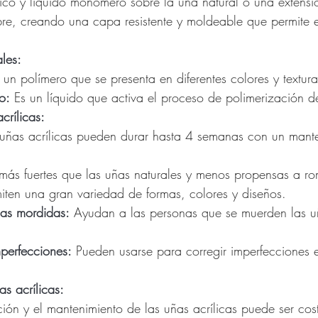
ico y líquido monómero sobre la uña natural o una extensi
ibre, creando una capa resistente y moldeable que permite e
les:
 un polímero que se presenta en diferentes colores y textura
o:
 Es un líquido que activa el proceso de polimerización de
crílicas:
 uñas acrílicas pueden durar hasta 4 semanas con un mant
más fuertes que las uñas naturales y menos propensas a ro
miten una gran variedad de formas, colores y diseños.
ñas mordidas:
 Ayudan a las personas que se muerden las uñ
perfecciones:
 Pueden usarse para corregir imperfecciones 
s acrílicas:
ción y el mantenimiento de las uñas acrílicas puede ser cos