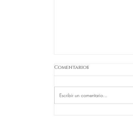
Comentarios
Escribir un comentario...
Uñas encarnadas: Una
dolorosa realidad