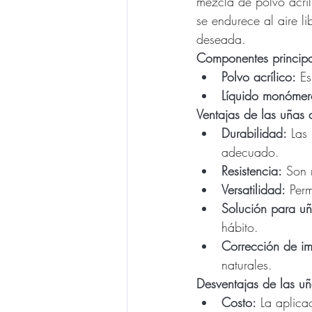
mezcla de polvo acríl
se endurece al aire l
deseada.
Componentes principa
Polvo acrílico:
 Es
Líquido monómer
Ventajas de las uñas a
Durabilidad:
 Las
adecuado.
Resistencia:
 Son 
Versatilidad:
 Per
Solución para u
hábito.
Corrección de im
naturales.
Desventajas de las uña
Costo:
 La aplica