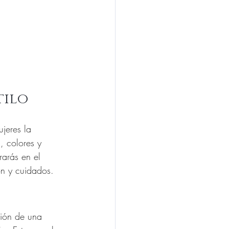
tilo
jeres la 
, colores y 
rarás en el 
ón y cuidados.
ción de una 